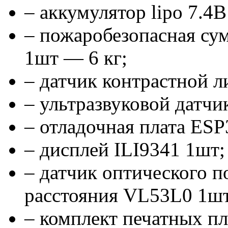
– аккумулятор lipo 7.4В
– пожаробезопасная сум
1шт — 6 кг;
– датчик контрастной 
– ультразвуковой датч
– отладочная плата ESP
– дисплей ILI9341 1шт;
– датчик оптического 
расстояния VL53L0 1шт
– комплект печатных пл